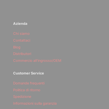
o
u
r
e
m
Azienda
a
i
l
Chi siamo
Contattaci
Blog
Distributori
Commercio all'ingrosso/OEM
Customer Service
Domande frequenti
Politica di ritorno
Spedizione
Informazioni sulla garanzia