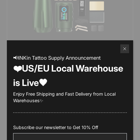
INKin Tattoo Supply
Kit completo macchina per tatuaggi wireless
📢INKin Tattoo Supply Announcement
INKin Rampage Direct Drive corsa 4,5/4,0 mm
❤️US/EU Local Warehouse
From
$269.00
is Live🖤
Enjoy Free Shipping and Fast Delivery from Local
Warehouses✨
Subscribe our newsletter to Get 10% Off
E