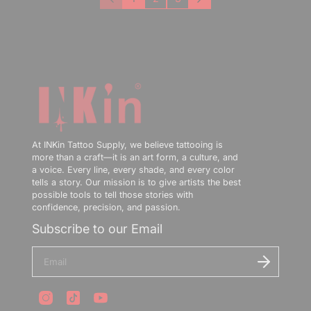
Previous
Next
At INKin Tattoo Supply, we believe tattooing is
more than a craft—it is an art form, a culture, and
a voice. Every line, every shade, and every color
tells a story. Our mission is to give artists the best
possible tools to tell those stories with
confidence, precision, and passion.
Subscribe to our Email
E
n
t
e
r
y