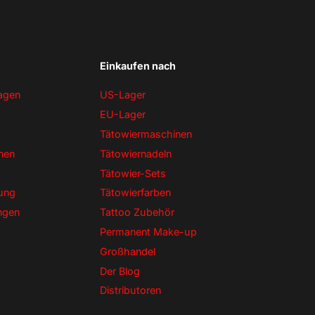
Einkaufen nach
ragen
US-Lager
EU-Lager
Tätowiermaschinen
nen
Tätowiernadeln
Tätowier-Sets
ung
Tätowierfarben
ngen
Tattoo Zubehör
Permanent Make-up
Großhandel
Der Blog
Distributoren