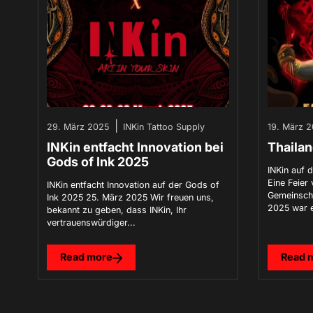
📢INKin Tattoo Supply
|
29. März 2025
INKin Tattoo Supply
19. März 
❤️Der Black F
INKin entfacht Innovation bei
Thaila
Gods of Ink 2025
INKin auf 
Sichern Sie sich 25 % Ra
Eine Feier
INKin entfacht Innovation auf der Gods of
Rabatte – verpassen Sie si
Gemeinscha
Ink 2025 25. März 2025 Wir freuen uns,
2025 war ei
bekannt zu geben, dass INKin, Ihr
vertrauenswürdiger...
Abonnieren Sie unseren Ne
Read more
Read 
G
e
b
e