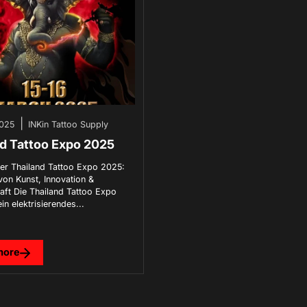
 Ankündigung
|
2025
INKin Tattoo Supply
riday Sale ist eröffnet!🖤
nd Tattoo Expo 2025
der Thailand Tattoo Expo 2025:
batt auf das gesamte Sortiment + weltweiter Gratisversand✨ Jede
 von Kunst, Innovation &
e nicht!
ft Die Thailand Tattoo Expo
n elektrisierendes...
wsletter und erhalten Sie 10 % Rabatt.
more