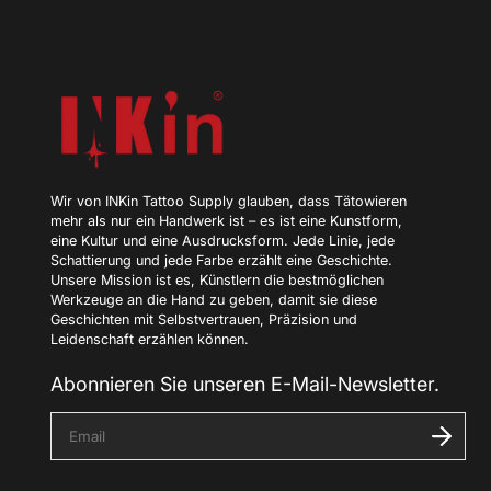
n
s
i
e
i
h
r
e
E
-
M
Wir von INKin Tattoo Supply glauben, dass Tätowieren
a
mehr als nur ein Handwerk ist – es ist eine Kunstform,
i
eine Kultur und eine Ausdrucksform. Jede Linie, jede
l
Schattierung und jede Farbe erzählt eine Geschichte.
A
Unsere Mission ist es, Künstlern die bestmöglichen
d
Werkzeuge an die Hand zu geben, damit sie diese
r
Geschichten mit Selbstvertrauen, Präzision und
e
Leidenschaft erzählen können.
s
s
e
Abonnieren Sie unseren E-Mail-Newsletter.
e
i
G
n
e
b
e